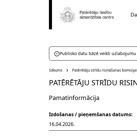
Da
Publisko datu bāzē veikti uzlabojumu
Sākums
Patērētāju strīdu risināšanas komisij
PATĒRĒTĀJU STRĪDU RIS
Pamatinformācija
Izdošanas / pieņemšanas datums:
16.04.2026.