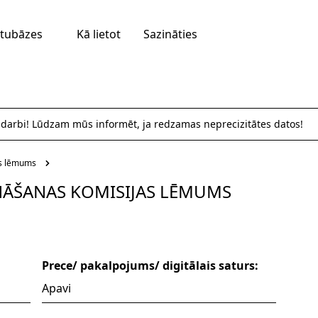
tubāzes
Kā lietot
Sazināties
 darbi! Lūdzam mūs informēt, ja redzamas neprecizitātes datos!
as lēmums
INĀŠANAS KOMISIJAS LĒMUMS
Prece/ pakalpojums/ digitālais saturs:
Apavi