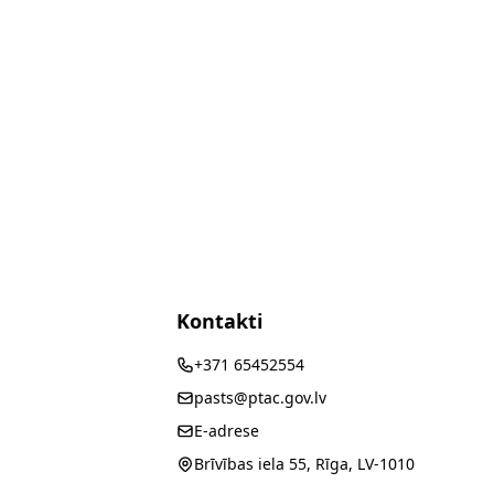
Kontakti
+371 65452554
pasts@ptac.gov.lv
E-adrese
Brīvības iela 55, Rīga, LV-1010