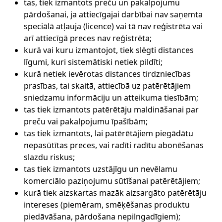
tas, tiek izmantots preču un pakalpojumu
pārdošanai, ja attiecīgajai darbībai nav saņemta
speciālā atļauja (licence) vai tā nav reģistrēta vai
arī attiecīgā preces nav reģistrēta;
kurā vai kuru izmantojot, tiek slēgti distances
līgumi, kuri sistemātiski netiek pildīti;
kurā netiek ievērotas distances tirdzniecības
prasības, tai skaitā, attiecībā uz patērētājiem
sniedzamu informāciju un atteikuma tiesībām;
tas tiek izmantots patērētāju maldināšanai par
preču vai pakalpojumu īpašībām;
tas tiek izmantots, lai patērētājiem piegādātu
nepasūtītas preces, vai radīti radītu abonēšanas
slazdu riskus;
tas tiek izmantots uzstājīgu un nevēlamu
komerciālo paziņojumu sūtīšanai patērētājiem;
kurā tiek aizskartas mazāk aizsargāto patērētāju
intereses (piemēram, smēķēšanas produktu
piedāvāšana, pārdošana nepilngadīgiem);