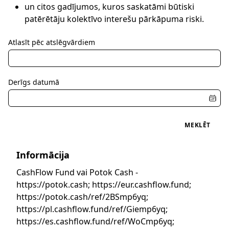
un citos gadījumos, kuros saskatāmi būtiski
patērētāju kolektīvo interešu pārkāpuma riski.
Atlasīt pēc atslēgvārdiem
Derīgs datumā
MEKLĒT
Informācija
CashFlow Fund vai Potok Cash -
https://potok.cash; https://eur.cashflow.fund;
https://potok.cash/ref/2BSmp6yq;
https://pl.cashflow.fund/ref/Giemp6yq;
https://es.cashflow.fund/ref/WoCmp6yq;