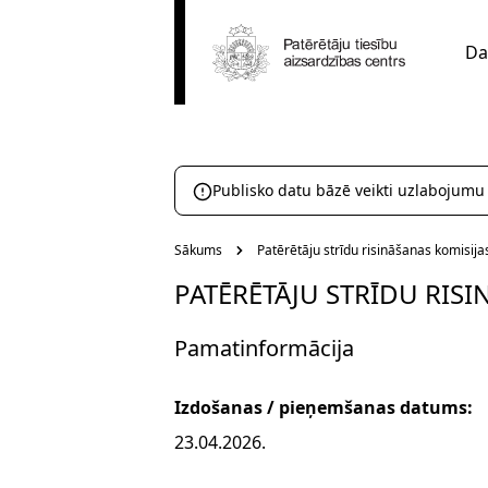
Da
Publisko datu bāzē veikti uzlabojumu
Sākums
Patērētāju strīdu risināšanas komisij
PATĒRĒTĀJU STRĪDU RIS
Pamatinformācija
Izdošanas / pieņemšanas datums:
23.04.2026.