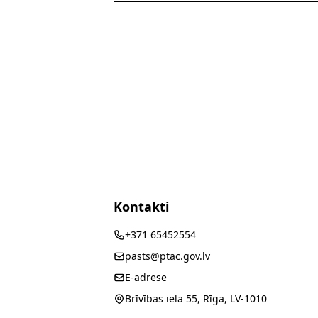
Kontakti
+371 65452554
pasts@ptac.gov.lv
E-adrese
Brīvības iela 55, Rīga, LV-1010