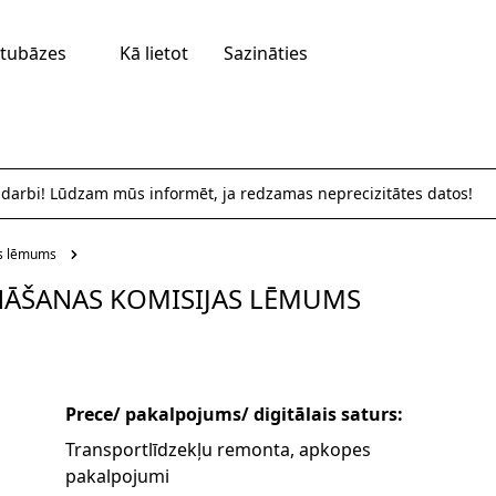
tubāzes
Kā lietot
Sazināties
 darbi! Lūdzam mūs informēt, ja redzamas neprecizitātes datos!
as lēmums
INĀŠANAS KOMISIJAS LĒMUMS
Prece/ pakalpojums/ digitālais saturs:
Transportlīdzekļu remonta, apkopes
pakalpojumi