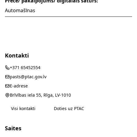
Prece/ pakalpojums/ digitālais saturs:
Automašīnas
Kontakti
+371 65452554
pasts@ptac.gov.lv
E-adrese
Brīvības iela 55, Rīga, LV-1010
Visi kontakti
Doties uz PTAC
Saites