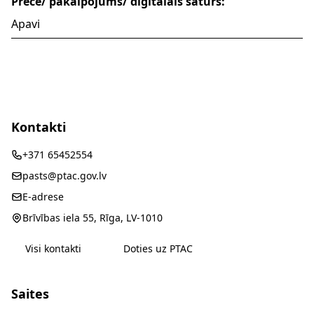
Prece/ pakalpojums/ digitālais saturs:
Apavi
Kontakti
+371 65452554
pasts@ptac.gov.lv
E-adrese
Brīvības iela 55, Rīga, LV-1010
Visi kontakti
Doties uz PTAC
Saites