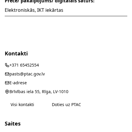
Prece/ pakalpojums/ digitālais saturs:
Elektroniskās, IKT iekārtas
Kontakti
+371 65452554
pasts@ptac.gov.lv
E-adrese
Brīvības iela 55, Rīga, LV-1010
Visi kontakti
Doties uz PTAC
Saites