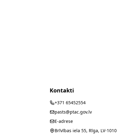
Kontakti
+371 65452554
pasts@ptac.gov.lv
E-adrese
Brīvības iela 55, Rīga, LV-1010