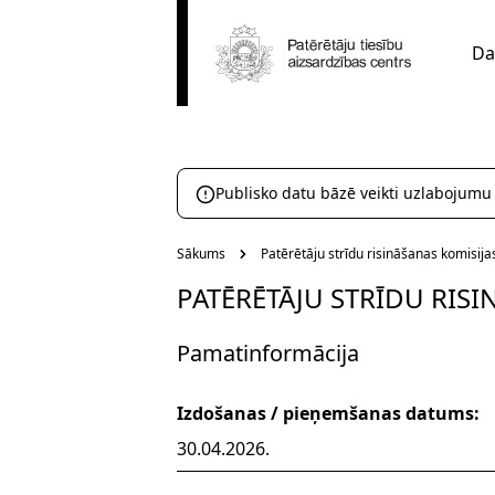
Da
Publisko datu bāzē veikti uzlabojumu
Sākums
Patērētāju strīdu risināšanas komisij
PATĒRĒTĀJU STRĪDU RIS
Pamatinformācija
Izdošanas / pieņemšanas datums:
30.04.2026.