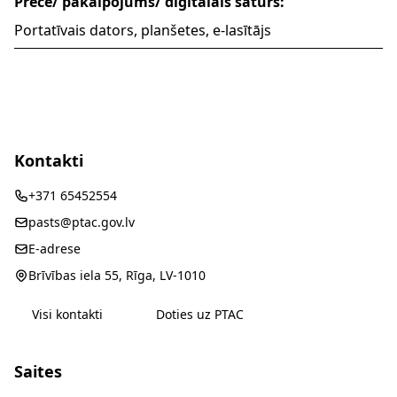
Prece/ pakalpojums/ digitālais saturs:
Portatīvais dators, planšetes, e-lasītājs
Kontakti
+371 65452554
pasts@ptac.gov.lv
E-adrese
Brīvības iela 55, Rīga, LV-1010
Visi kontakti
Doties uz PTAC
Saites