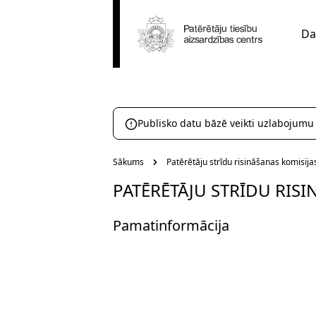
Da
Publisko datu bāzē veikti uzlabojumu
Sākums
Patērētāju strīdu risināšanas komisij
PATĒRĒTĀJU STRĪDU RIS
Pamatinformācija