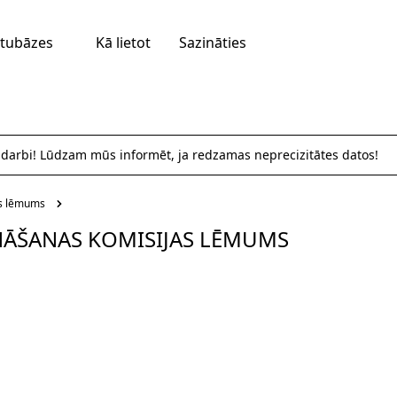
tubāzes
Kā lietot
Sazināties
 darbi! Lūdzam mūs informēt, ja redzamas neprecizitātes datos!
as lēmums
INĀŠANAS KOMISIJAS LĒMUMS