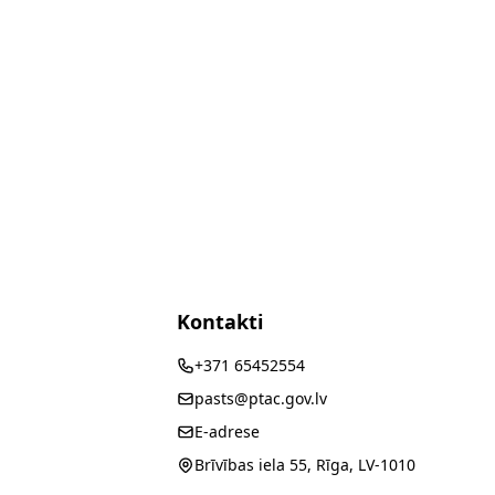
Kontakti
+371 65452554
pasts@ptac.gov.lv
E-adrese
Brīvības iela 55, Rīga, LV-1010