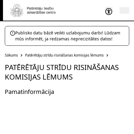
Publisko datu bāzē veikti uzlabojumu darbi! Lūdzam
mūs informēt, ja redzamas neprecizitātes datos!
Sākums
Patērētāju strīdu risināšanas komisijas lēmums
PATĒRĒTĀJU STRĪDU RISINĀŠANAS
KOMISIJAS LĒMUMS
Pamatinformācija