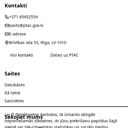
Kontakti
+371 65452554
pasts@ptac.gov.lv
E-adrese
Brīvības iela 55, Rīga, LV-1010
Visi kontakti
Doties uz PTAC
Saites
Datubāzes
Kā lietot
Sazināties
Lai šī tīmekļvietne darbotos, tā izmanto obligāti
Sekojiet mums
nepieciešamās sīkdatnes. Ar Jūsu piekrišanu papildus šajā
vietnē var tikt izmantotas statistikas un sociālo mediju