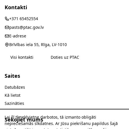
Kontakti
+371 65452554
pasts@ptac.gov.lv
E-adrese
Brīvības iela 55, Rīga, LV-1010
Visi kontakti
Doties uz PTAC
Saites
Datubāzes
Kā lietot
Sazināties
Lai šī tīmekļvietne darbotos, tā izmanto obligāti
Sekojiet mums
nepieciešamās sīkdatnes. Ar Jūsu piekrišanu papildus šajā