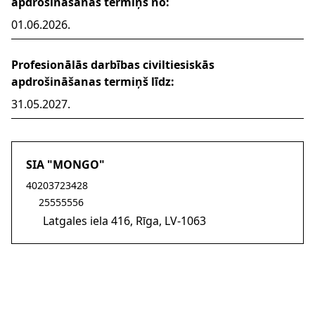
apdrošināšanas termiņš no:
01.06.2026.
Profesionālās darbības civiltiesiskās
apdrošināšanas termiņš līdz:
31.05.2027.
SIA "MONGO"
Sūtīt e-pastu uz info@mongo.lv
40203723428
25555556
Latgales iela 416, Rīga, LV-1063