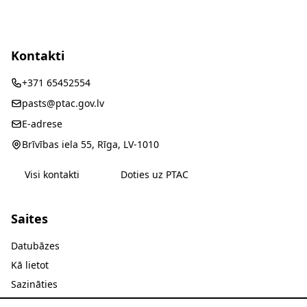
Kontakti
+371 65452554
pasts@ptac.gov.lv
E-adrese
Brīvības iela 55, Rīga, LV-1010
Visi kontakti
Doties uz PTAC
Saites
Datubāzes
Kā lietot
Sazināties