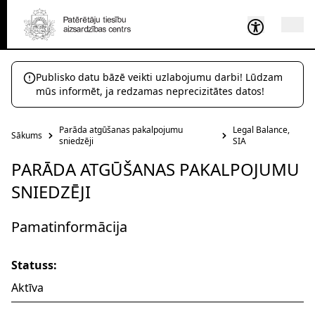
Publisko datu bāzē veikti uzlabojumu darbi! Lūdzam
mūs informēt, ja redzamas neprecizitātes datos!
Parāda atgūšanas pakalpojumu
Legal Balance,
Sākums
sniedzēji
SIA
PARĀDA ATGŪŠANAS PAKALPOJUMU
SNIEDZĒJI
Pamatinformācija
Statuss:
Aktīva