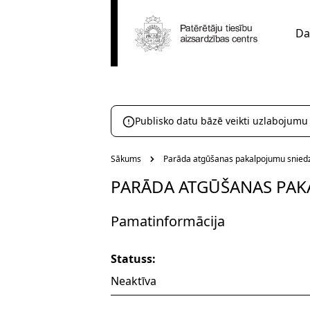
Da
Publisko datu bāzē veikti uzlabojumu
Sākums
Parāda atgūšanas pakalpojumu sniedz
PARĀDA ATGŪŠANAS PAK
Pamatinformācija
Statuss:
Neaktīva