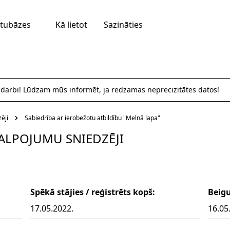
tubāzes
Kā lietot
Sazināties
 darbi! Lūdzam mūs informēt, ja redzamas neprecizitātes datos!
ēji
Sabiedrība ar ierobežotu atbildību "Melnā lapa"
ALPOJUMU SNIEDZĒJI
Spēkā stājies / reģistrēts kopš:
Beig
17.05.2022.
16.05