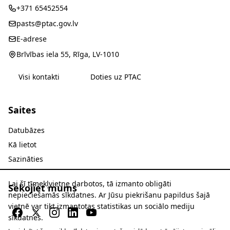
+371 65452554
pasts@ptac.gov.lv
E-adrese
Brīvības iela 55, Rīga, LV-1010
Visi kontakti
Doties uz PTAC
Saites
Datubāzes
Kā lietot
Sazināties
Lai šī tīmekļvietne darbotos, tā izmanto obligāti
Sekojiet mums
nepieciešamās sīkdatnes. Ar Jūsu piekrišanu papildus šajā
vietnē var tikt izmantotas statistikas un sociālo mediju
sīkdatnes.