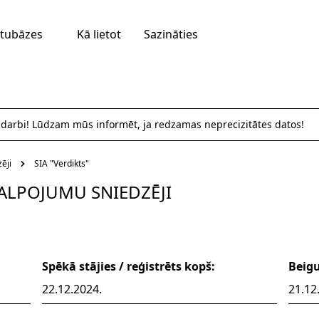
tubāzes
Kā lietot
Sazināties
 darbi! Lūdzam mūs informēt, ja redzamas neprecizitātes datos!
ēji
SIA "Verdikts"
ALPOJUMU SNIEDZĒJI
Spēkā stājies / reģistrēts kopš:
Beig
22.12.2024.
21.12