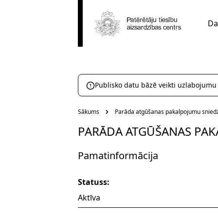
Da
Publisko datu bāzē veikti uzlabojumu
Sākums
Parāda atgūšanas pakalpojumu sniedz
PARĀDA ATGŪŠANAS PAK
Pamatinformācija
Statuss:
Aktīva