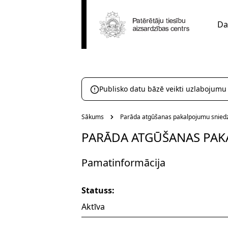
Da
Publisko datu bāzē veikti uzlabojumu
Sākums
Parāda atgūšanas pakalpojumu sniedz
PARĀDA ATGŪŠANAS PAK
Pamatinformācija
Statuss:
Aktīva