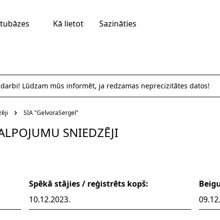
tubāzes
Kā lietot
Sazināties
 darbi! Lūdzam mūs informēt, ja redzamas neprecizitātes datos!
ēji
SIA "GelvoraSergel"
ALPOJUMU SNIEDZĒJI
Spēkā stājies / reģistrēts kopš:
Beig
10.12.2023.
09.12