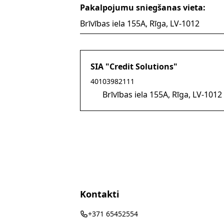
Pakalpojumu sniegšanas vieta:
Brīvības iela 155A, Rīga, LV-1012
SIA "Credit Solutions"
Sūtīt e-pastu uz Gvido.End
40103982111
Brīvības iela 155A, Rīga, LV-1012
Kontakti
+371 65452554