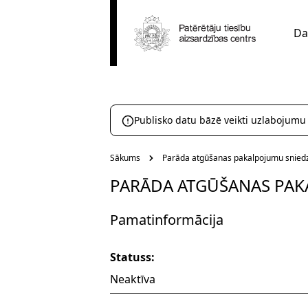
Da
Publisko datu bāzē veikti uzlabojumu
Sākums
Parāda atgūšanas pakalpojumu sniedz
PARĀDA ATGŪŠANAS PAK
Pamatinformācija
Statuss:
Neaktīva