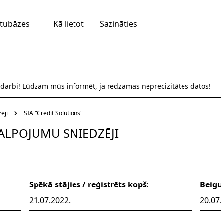
tubāzes
Kā lietot
Sazināties
 darbi! Lūdzam mūs informēt, ja redzamas neprecizitātes datos!
ēji
SIA "Credit Solutions"
ALPOJUMU SNIEDZĒJI
Spēkā stājies / reģistrēts kopš:
Beig
21.07.2022.
20.07