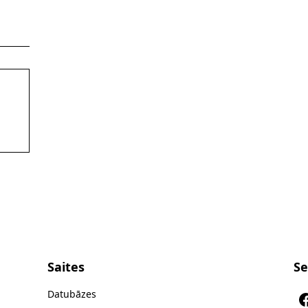
lers@debtsolution.lv
Saites
Se
Datubāzes