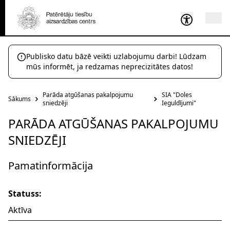
Publisko datu bāzē veikti uzlabojumu darbi! Lūdzam
mūs informēt, ja redzamas neprecizitātes datos!
Parāda atgūšanas pakalpojumu
SIA "Doles
Sākums
sniedzēji
Ieguldījumi"
PARĀDA ATGŪŠANAS PAKALPOJUMU
SNIEDZĒJI
Pamatinformācija
Statuss:
Aktīva