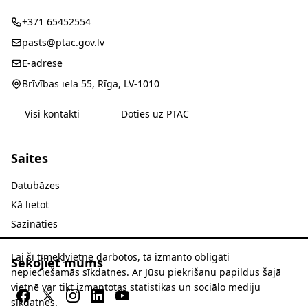
+371 65452554
pasts@ptac.gov.lv
E-adrese
Brīvības iela 55, Rīga, LV-1010
Visi kontakti
Doties uz PTAC
Saites
Datubāzes
Kā lietot
Sazināties
Lai šī tīmekļvietne darbotos, tā izmanto obligāti
Sekojiet mums
nepieciešamās sīkdatnes. Ar Jūsu piekrišanu papildus šajā
vietnē var tikt izmantotas statistikas un sociālo mediju
sīkdatnes.