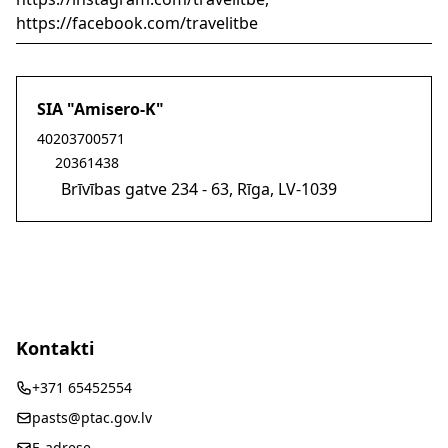
https://facebook.com/travelitbe
SIA "Amisero-K"
Sūtīt e-pastu uz infotravelitbe@gmail.com
40203700571
20361438
Brīvības gatve 234 - 63, Rīga, LV-1039
Kontakti
+371 65452554
pasts@ptac.gov.lv
E-adrese