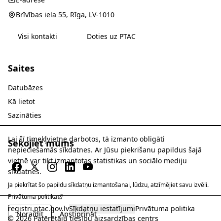
Brīvības iela 55, Rīga, LV-1010
Visi kontakti
Doties uz PTAC
Saites
Datubāzes
Kā lietot
Sazināties
Lai šī tīmekļvietne darbotos, tā izmanto obligāti
Sekojiet mums
nepieciešamās sīkdatnes. Ar Jūsu piekrišanu papildus šajā
vietnē var tikt izmantotas statistikas un sociālo mediju
sīkdatnes.
Ja piekrītat šo papildu sīkdatņu izmantošanai, lūdzu, atzīmējiet savu izvēli.
Privātuma politika
registri.ptac.gov.lv
Sīkdatņu iestatījumi
Privātuma politika
Noraidīt
Apstiprināt
© 2026 Patērētāju tiesību aizsardzības centrs