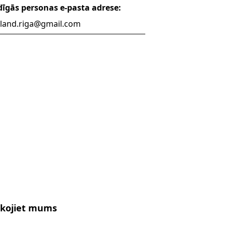
dīgās personas e-pasta adrese:
lland.riga@gmail.com
kojiet mums