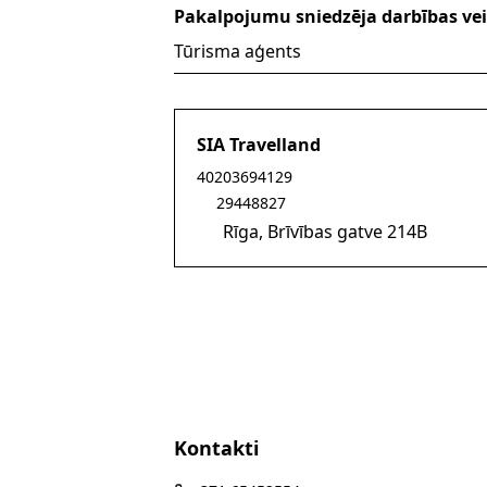
Pakalpojumu sniedzēja darbības vei
Tūrisma aģents
SIA Travelland
Sūtīt e-pastu uz travella
40203694129
29448827
Rīga, Brīvības gatve 214B
Kontakti