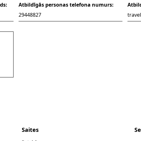
ds:
Atbildīgās personas telefona numurs:
Atbil
29448827
trave
nd.riga@gmail.com
Saites
Se