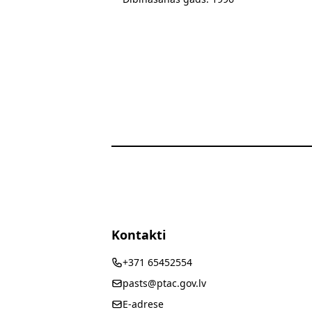
Kontakti
+371 65452554
pasts@ptac.gov.lv
E-adrese