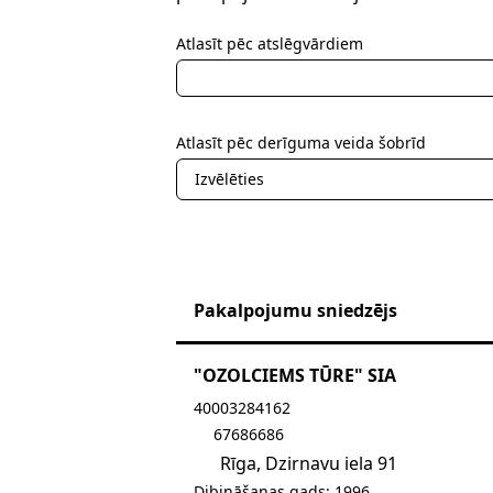
Atlasīt pēc atslēgvārdiem
Atlasīt pēc derīguma veida šobrīd
Izvēlēties
Pakalpojumu sniedzējs
"OZOLCIEMS TŪRE" SIA
Sūtīt e-pastu uz ozolcie
40003284162
67686686
Rīga, Dzirnavu iela 91
Dibināšanas gads: 1996