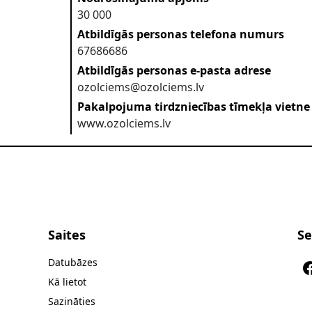
30 000
Atbildīgās personas telefona numurs
67686686
Atbildīgās personas e-pasta adrese
ozolciems@ozolciems.lv
Pakalpojuma tirdzniecības tīmekļa vietne
www.ozolciems.lv
Saites
Se
Datubāzes
Kā lietot
Sazināties