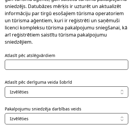
sniedzējs. Datubāzes mērķis ir uzturēt un aktualizēt
informāciju par tirgū esošajiem tūrisma operatoriem
un tūrisma aģentiem, kuri ir reģistrēti un saņēmuši
licenci kompleksu tūrisma pakalpojumu sniegšanai, kā
arī reģistrētiem saistītu tūrisma pakalpojumu
sniedzējiem.
Atlasīt pēc atslēgvārdiem
Atlasīt pēc derīguma veida šobrīd
Izvēlēties
Pakalpojumu sniedzēja darbības veids
Izvēlēties