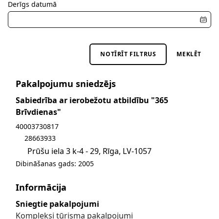
Derīgs datumā
NOTĪRĪT FILTRUS
MEKLĒT
Pakalpojumu sniedzējs
Sabiedrība ar ierobežotu atbildību "365
Brīvdienas"
Sūtīt e-pastu uz info@365brivdienas.lv
40003730817
28663933
Prūšu iela 3 k-4 - 29, Rīga, LV-1057
Dibināšanas gads: 2005
Informācija
Sniegtie pakalpojumi
Kompleksi tūrisma pakalpojumi