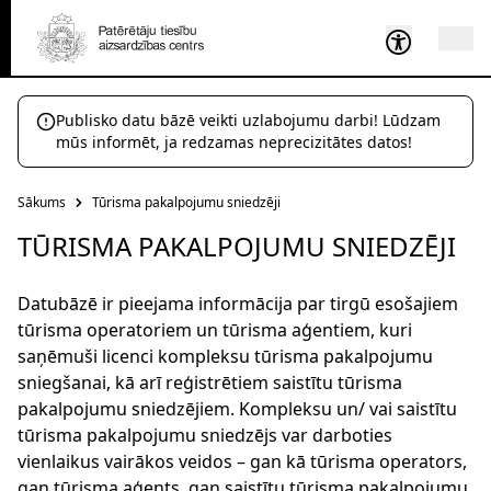
Publisko datu bāzē veikti uzlabojumu darbi! Lūdzam
mūs informēt, ja redzamas neprecizitātes datos!
Sākums
Tūrisma pakalpojumu sniedzēji
TŪRISMA PAKALPOJUMU SNIEDZĒJI
Datubāzē ir pieejama informācija par tirgū esošajiem
tūrisma operatoriem un tūrisma aģentiem, kuri
saņēmuši licenci kompleksu tūrisma pakalpojumu
sniegšanai, kā arī reģistrētiem saistītu tūrisma
pakalpojumu sniedzējiem. Kompleksu un/ vai saistītu
tūrisma pakalpojumu sniedzējs var darboties
vienlaikus vairākos veidos – gan kā tūrisma operators,
gan tūrisma aģents, gan saistītu tūrisma pakalpojumu