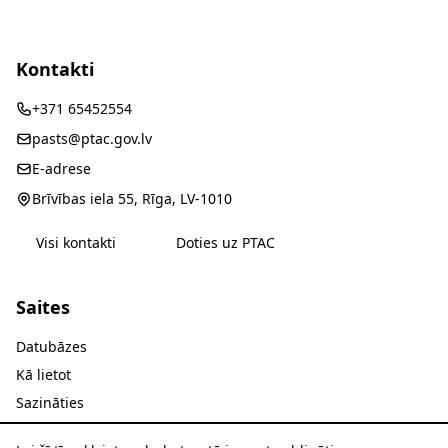
Kontakti
+371 65452554
pasts@ptac.gov.lv
E-adrese
Brīvības iela 55, Rīga, LV-1010
Visi kontakti
Doties uz PTAC
Saites
Datubāzes
Kā lietot
Sazināties