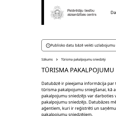
Da
Publisko datu bāzē veikti uzlabojumu
Sākums
Tūrisma pakalpojumu sniedzēji
TŪRISMA PAKALPOJUMU 
Datubāzē ir pieejama informācija par
tūrisma pakalpojumu sniegšanai, kā ar
pakalpojumu sniedzējs var darboties v
pakalpojumu sniedzējs. Datubāzes mērķ
aģentiem, kuri ir reģistrēti un saņēmu
pakalpojumu sniedzējiem.