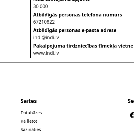
30 000
Atbildīgās personas telefona numurs
67210822
Atbildīgās personas e-pasta adrese
indi@indi.lv
Pakalpojuma tirdzniecības tīmekļa vietne
www.indi.lv
Saites
Se
Datubāzes
Kā lietot
Sazināties