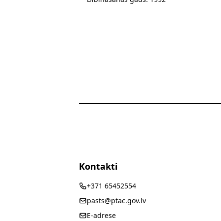
Kontakti
+371 65452554
pasts@ptac.gov.lv
E-adrese