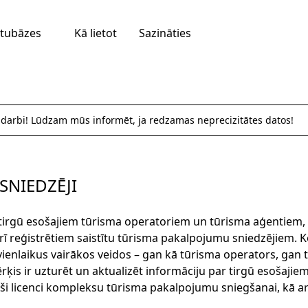
tubāzes
Kā lietot
Sazināties
 darbi! Lūdzam mūs informēt, ja redzamas neprecizitātes datos!
SNIEDZĒJI
 tirgū esošajiem tūrisma operatoriem un tūrisma aģentiem,
ī reģistrētiem saistītu tūrisma pakalpojumu sniedzējiem. K
ienlaikus vairākos veidos – gan kā tūrisma operators, gan t
is ir uzturēt un aktualizēt informāciju par tirgū esošaji
ši licenci kompleksu tūrisma pakalpojumu sniegšanai, kā arī