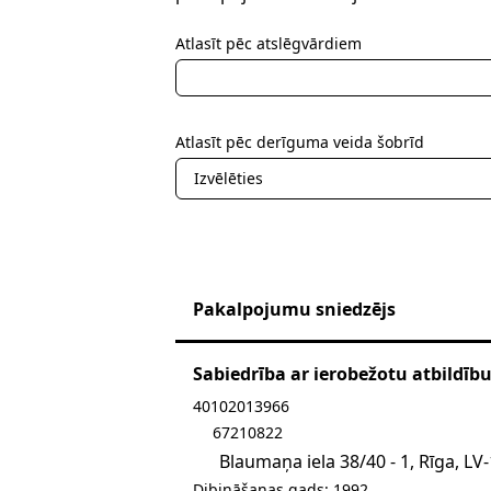
Atlasīt pēc atslēgvārdiem
Atlasīt pēc derīguma veida šobrīd
Izvēlēties
Pakalpojumu sniedzējs
Sabiedrība ar ierobežotu atbildīb
Sūtīt e-pastu uz indi@ind
40102013966
67210822
Blaumaņa iela 38/40 - 1, Rīga, LV
Dibināšanas gads: 1992