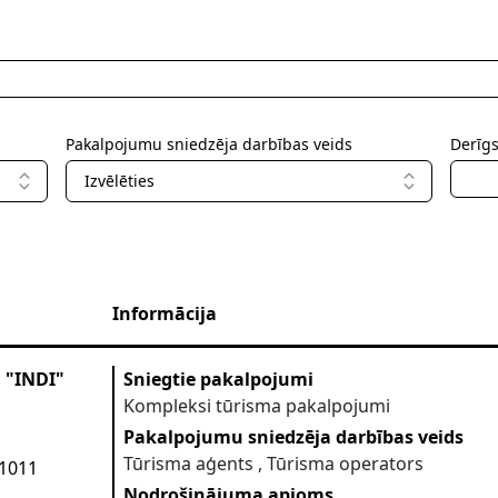
Pakalpojumu sniedzēja darbības veids
Derīg
Izvēlēties
Informācija
u "INDI"
Sniegtie pakalpojumi
Kompleksi tūrisma pakalpojumi
i.lv
Pakalpojumu sniedzēja darbības veids
Tūrisma aģents , Tūrisma operators
-1011
Nodrošinājuma apjoms