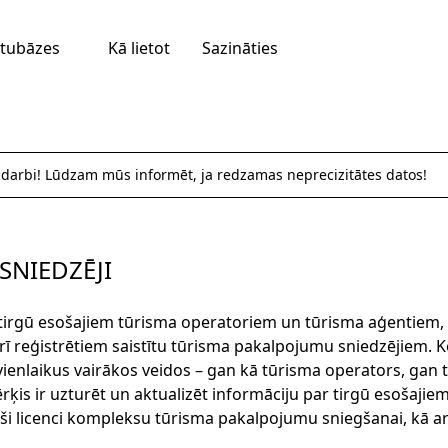
tubāzes
Kā lietot
Sazināties
 darbi! Lūdzam mūs informēt, ja redzamas neprecizitātes datos!
SNIEDZĒJI
 tirgū esošajiem tūrisma operatoriem un tūrisma aģentiem,
ī reģistrētiem saistītu tūrisma pakalpojumu sniedzējiem. K
ienlaikus vairākos veidos – gan kā tūrisma operators, gan t
is ir uzturēt un aktualizēt informāciju par tirgū esošaji
ši licenci kompleksu tūrisma pakalpojumu sniegšanai, kā arī