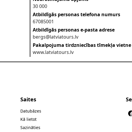
30 000
Atbildīgās personas telefona numurs
67085001
Atbildīgās personas e-pasta adrese
bergs@latviatours.lv
Pakalpojuma tirdzniecības tīmekļa vietne
www.latviatours.lv
Saites
Se
Datubāzes
Kā lietot
Sazināties