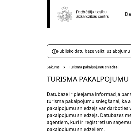
Da
Publisko datu bāzē veikti uzlabojumu
Sākums
Tūrisma pakalpojumu sniedzēji
TŪRISMA PAKALPOJUMU 
Datubāzē ir pieejama informācija par
tūrisma pakalpojumu sniegšanai, kā ar
pakalpojumu sniedzējs var darboties v
pakalpojumu sniedzējs. Datubāzes mērķ
aģentiem, kuri ir reģistrēti un saņēmu
pakalpojumu sniedzējiem.