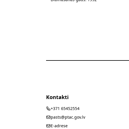
Kontakti
+371 65452554
pasts@ptac.gov.lv
E-adrese