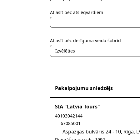
Atlasīt pēc atslēgvārdiem
Atlasīt pēc derīguma veida šobrīd
Izvēlēties
Pakalpojumu sniedzējs
SIA "Latvia Tours"
Sūtīt e-pastu uz bergs@l
40103042144
67085001
Aspazijas bulvāris 24 - 10, Rīga, 
Dibināšanas gads: 1992