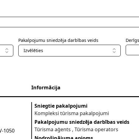
Pakalpojumu sniedzēja darbības veids
Derīg
Izvēlēties
Informācija
Sniegtie pakalpojumi
Kompleksi tūrisma pakalpojumi
atviatours.lv
Pakalpojumu sniedzēja darbības veids
Tūrisma aģents , Tūrisma operators
LV-1050
Nodrošinājuma apjoms