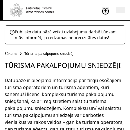
Publisko datu bāzē veikti uzlabojumu darbi! Lūdzam
mūs informēt, ja redzamas neprecizitātes datos!
Sākums
Tūrisma pakalpojumu sniedzēji
TŪRISMA PAKALPOJUMU SNIEDZĒJI
Datubāzē ir pieejama informācija par tirgū esošajiem
tūrisma operatoriem un tūrisma aģentiem, kuri
saņēmuši licenci kompleksu tūrisma pakalpojumu
sniegšanai, kā arī reģistrētiem saistītu tūrisma
pakalpojumu sniedzējiem. Kompleksu un/ vai saistītu
tūrisma pakalpojumu sniedzējs var darboties
vienlaikus vairākos veidos – gan kā tūrisma operators,
gan tūrisma aģents, gan saistītu tūrisma pakalpojumu