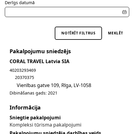
Derīgs datumā
NOTĪRĪT FILTRUS
MEKLĒT
Pakalpojumu sniedzējs
CORAL TRAVEL Latvia SIA
Sūtīt e-pastu uz celojumi@coraltravel.lv
40203293469
20370375
Vienības gatve 109, Rīga, LV-1058
Dibināšanas gads: 2021
Informācija
Sniegtie pakalpojumi
Kompleksi tūrisma pakalpojumi
Pakalpojumu sniedzēja darbības veids