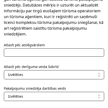
sniedzējs. Datubāzes mērķis ir uzturēt un aktualizēt
informāciju par tirgū esošajiem tūrisma operatoriem
un tūrisma aģentiem, kuri ir reģistrēti un saņēmuši
licenci kompleksu tūrisma pakalpojumu sniegšanai, kā
arī reģistrētiem saistītu tūrisma pakalpojumu
sniedzējiem.
Atlasīt pēc atslēgvārdiem
Atlasīt pēc derīguma veida šobrīd
Izvēlēties
Pakalpojumu sniedzēja darbības veids
Izvēlēties