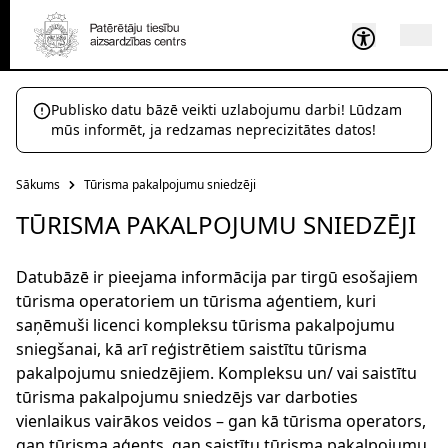
Publisko datu bāzē veikti uzlabojumu darbi! Lūdzam
mūs informēt, ja redzamas neprecizitātes datos!
Sākums
Tūrisma pakalpojumu sniedzēji
TŪRISMA PAKALPOJUMU SNIEDZĒJI
Datubāzē ir pieejama informācija par tirgū esošajiem
tūrisma operatoriem un tūrisma aģentiem, kuri
saņēmuši licenci kompleksu tūrisma pakalpojumu
sniegšanai, kā arī reģistrētiem saistītu tūrisma
pakalpojumu sniedzējiem. Kompleksu un/ vai saistītu
tūrisma pakalpojumu sniedzējs var darboties
vienlaikus vairākos veidos – gan kā tūrisma operators,
gan tūrisma aģents, gan saistītu tūrisma pakalpojumu