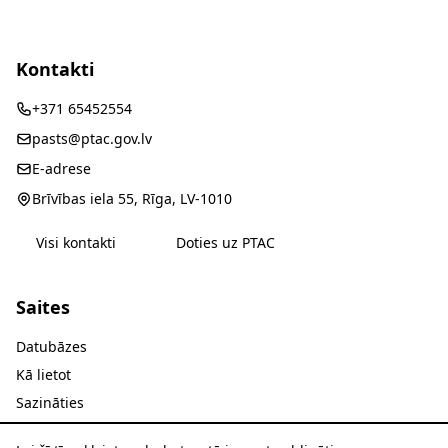
Kontakti
+371 65452554
pasts@ptac.gov.lv
E-adrese
Brīvības iela 55, Rīga, LV-1010
Visi kontakti
Doties uz PTAC
Saites
Datubāzes
Kā lietot
Sazināties