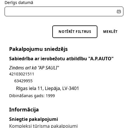
Derīgs datumā
NOTĪRĪT FILTRUS
MEKLĒT
Pakalpojumu sniedzējs
Sabiedrība ar ierobežotu atbildību "A.P.AUTO"
Zināms arī kā "AP SAULI"
Sūtīt e-pastu uz info@apsauli.lv
42103021511
63429955
Rīgas iela 11, Liepāja, LV-3401
Dibināšanas gads: 1999
Informācija
Sniegtie pakalpojumi
Kompleksi tūrisma pakalpojumi