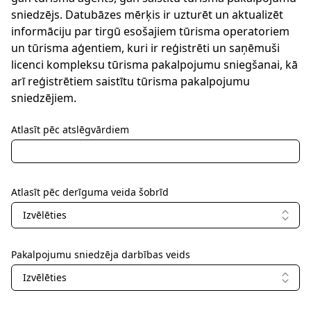
sniedzējs. Datubāzes mērķis ir uzturēt un aktualizēt
informāciju par tirgū esošajiem tūrisma operatoriem
un tūrisma aģentiem, kuri ir reģistrēti un saņēmuši
licenci kompleksu tūrisma pakalpojumu sniegšanai, kā
arī reģistrētiem saistītu tūrisma pakalpojumu
sniedzējiem.
Atlasīt pēc atslēgvārdiem
Atlasīt pēc derīguma veida šobrīd
Izvēlēties
Pakalpojumu sniedzēja darbības veids
Izvēlēties