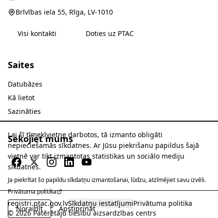
Brīvības iela 55, Rīga, LV-1010
Visi kontakti
Doties uz PTAC
Saites
Datubāzes
Kā lietot
Sazināties
Lai šī tīmekļvietne darbotos, tā izmanto obligāti
Sekojiet mums
nepieciešamās sīkdatnes. Ar Jūsu piekrišanu papildus šajā
vietnē var tikt izmantotas statistikas un sociālo mediju
sīkdatnes.
Ja piekrītat šo papildu sīkdatņu izmantošanai, lūdzu, atzīmējiet savu izvēli.
Privātuma politika
registri.ptac.gov.lv
Sīkdatņu iestatījumi
Privātuma politika
Noraidīt
Apstiprināt
© 2026 Patērētāju tiesību aizsardzības centrs