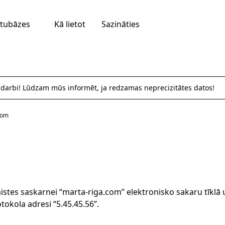
tubāzes
Kā lietot
Sazināties
 darbi! Lūdzam mūs informēt, ja redzamas neprecizitātes datos!
com
aistes saskarnei “marta-riga.com” elektronisko sakaru tīklā 
tokola adresi “5.45.45.56”.