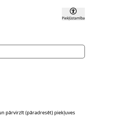
Piekļūstamība
un pārvirzīt (pāradresēt) piekļuves