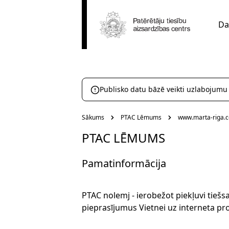
Da
Publisko datu bāzē veikti uzlabojumu
Sākums
PTAC Lēmums
www.marta-riga.
PTAC LĒMUMS
Pamatinformācija
PTAC nolemj - ierobežot piekļuvi tiešs
pieprasījumus Vietnei uz interneta pro