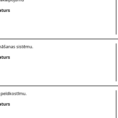
aturs
nāšanas sistēmu.
aturs
 peldkostīmu.
aturs