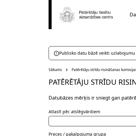
Da
Publisko datu bāzē veikti uzlabojumu
Sākums
Patērētāju strīdu risināšanas komisij
PATĒRĒTĀJU STRĪDU RIS
Datubāzes mērķis ir sniegt gan patērē
Atlasīt pēc atslēgvārdiem
Preces / pakalpojuma grupa