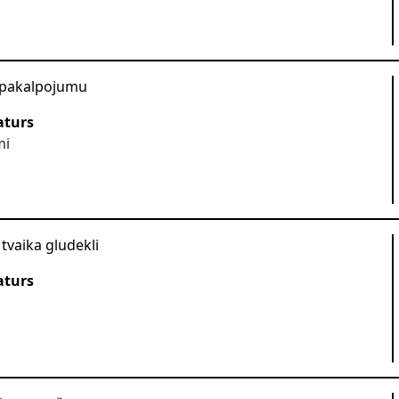
 pakalpojumu
aturs
mi
tvaika gludekli
aturs