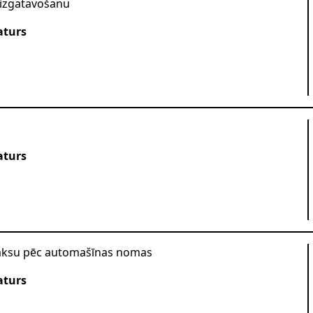
 izgatavošanu
aturs
aturs
aksu pēc automašīnas nomas
aturs