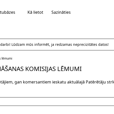
tubāzes
Kā lietot
Sazināties
 darbi! Lūdzam mūs informēt, ja redzamas neprecizitātes datos!
as lēmumi
INĀŠANAS KOMISIJAS LĒMUMI
tājiem, gan komersantiem ieskatu aktuālajā Patērētāju strī