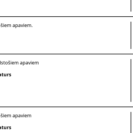
ošiem apaviem.
lstošiem apaviem
aturs
ošiem apaviem
aturs