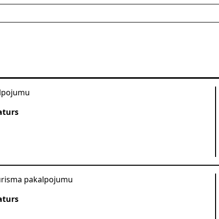
alpojumu
aturs
ūrisma pakalpojumu
aturs