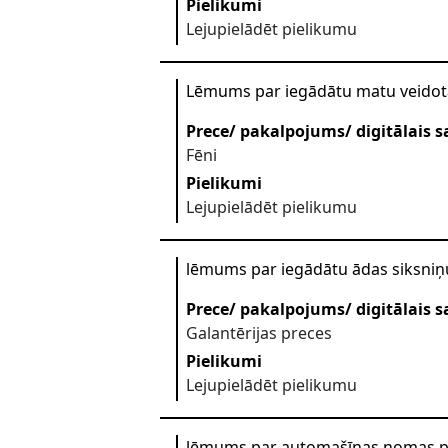
Pielikumi
Lejupielādēt pielikumu
Lēmums par iegādātu matu veidot
Prece/ pakalpojums/ digitālais s
Fēni
Pielikumi
Lejupielādēt pielikumu
lēmums par iegādātu ādas siksniņ
Prece/ pakalpojums/ digitālais s
Galantērijas preces
Pielikumi
Lejupielādēt pielikumu
lēmums par automašīnas nomas 