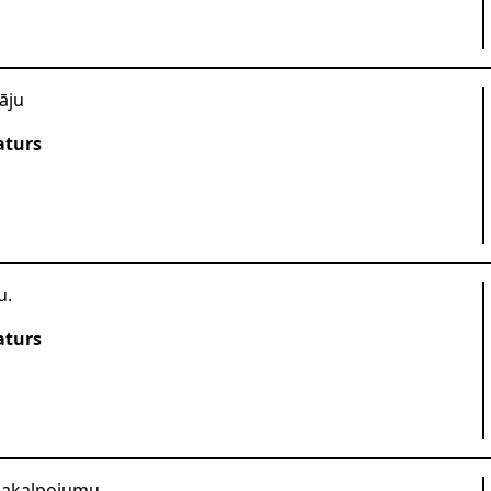
āju
aturs
u.
aturs
pakalpojumu