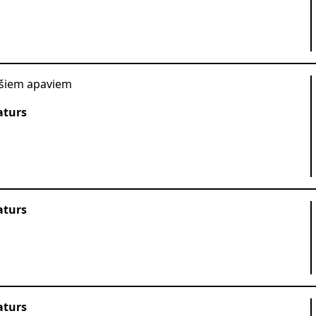
ošiem apaviem
aturs
aturs
aturs