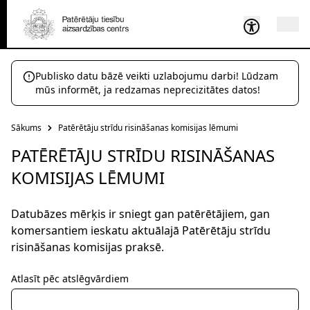
Publisko datu bāzē veikti uzlabojumu darbi! Lūdzam
mūs informēt, ja redzamas neprecizitātes datos!
Sākums
Patērētāju strīdu risināšanas komisijas lēmumi
PATĒRĒTĀJU STRĪDU RISINĀŠANAS
KOMISIJAS LĒMUMI
Datubāzes mērķis ir sniegt gan patērētājiem, gan
komersantiem ieskatu aktuālajā Patērētāju strīdu
risināšanas komisijas praksē.
Atlasīt pēc atslēgvārdiem