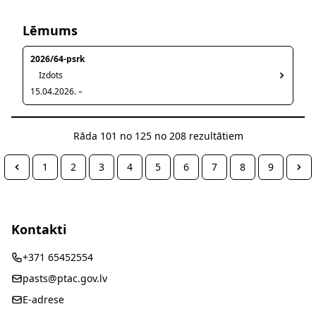
Lēmums
2026/64-psrk
Izdots
15.04.2026. –
Rāda
101
no
125
no
208
rezultātiem
1
2
3
4
5
6
7
8
9
Kontakti
+371 65452554
pasts@ptac.gov.lv
E-adrese