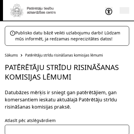
Publisko datu bāzē veikti uzlabojumu darbi! Lūdzam
mūs informēt, ja redzamas neprecizitātes datos!
Sākums
Patērētāju strīdu risināšanas komisijas lēmumi
PATĒRĒTĀJU STRĪDU RISINĀŠANAS
KOMISIJAS LĒMUMI
Datubāzes mērķis ir sniegt gan patērētājiem, gan
komersantiem ieskatu aktuālajā Patērētāju strīdu
risināšanas komisijas praksē.
Atlasīt pēc atslēgvārdiem