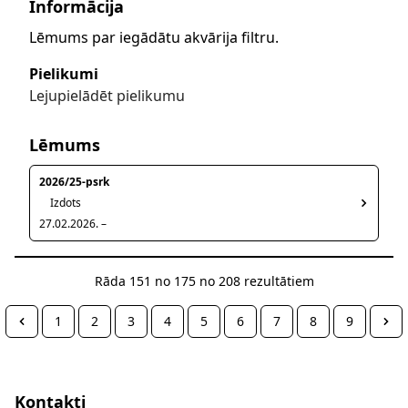
Informācija
Lēmums par iegādātu akvārija filtru.
Pielikumi
Lejupielādēt pielikumu
Lēmums
2026/25-psrk
Izdots
27.02.2026. –
Rāda
151
no
175
no
208
rezultātiem
1
2
3
4
5
6
7
8
9
Kontakti