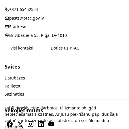
+371 65452554
pasts@ptac.gov.lv
E-adrese
Brīvības iela 55, Rīga, LV-1010
Visi kontakti
Doties uz PTAC
Saites
Datubāzes
Kā lietot
Sazināties
Lai šī tīmekļvietne darbotos, tā izmanto obligāti
Sekojiet mums
nepieciešamās sīkdatnes. Ar Jūsu piekrišanu papildus šajā
vietnē var tikt izmantotas statistikas un sociālo mediju
sīkdatnes.